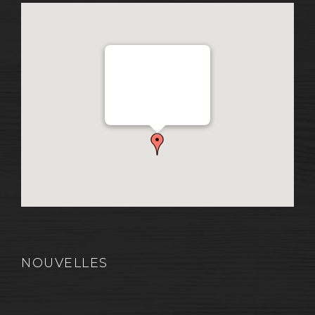
Distribution Garon 1206
Chemin Industriel, Lévis,
QC, Canada G7A 1A9
NOUVELLES