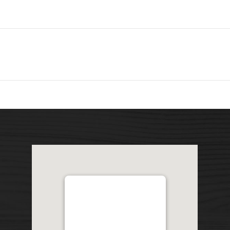
Distribution Garon 1206 Chemin
Industriel, Lévis, QC, Canada
G7A 1A9