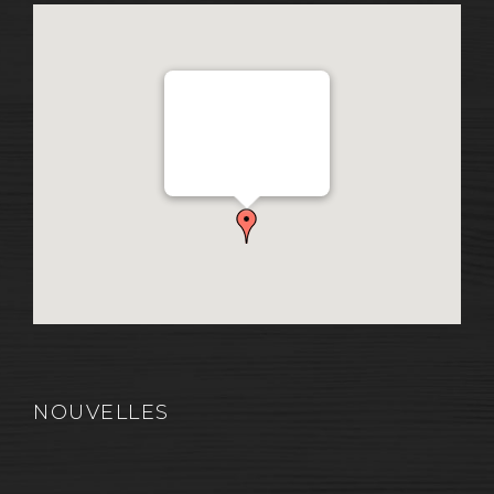
Distribution Garon 1206
Chemin Industriel, Lévis,
QC, Canada G7A 1A9
NOUVELLES