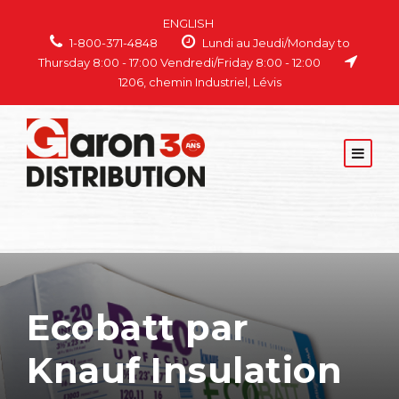
ENGLISH
1-800-371-4848
Lundi au Jeudi/Monday to
Thursday 8:00 - 17:00 Vendredi/Friday 8:00 - 12:00
1206, chemin Industriel, Lévis
Ecobatt par
Knauf Insulation