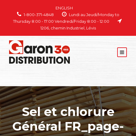
ENGLISH
1-800-371-4848
Lundi au Jeudi/Monday to
Thursday 8:00 - 17:00 Vendredi/Friday 8:00 - 12:00
1206, chemin Industriel, Lévis
Sel et chlorure
Général FR_page-