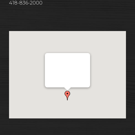
418-836-2000
Distribution Garon 1206
Chemin Industriel, Lévis,
QC, Canada G7A 1A9