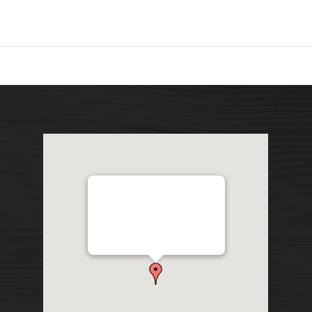
Distribution Garon 1206 Chemin
Industriel, Lévis, QC, Canada
G7A 1A9