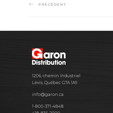
PRÉCÉDENT
1206, chemin Industriel
Lévis, Québec G7A 1A9
info@garon.ca
1-800-371-4848