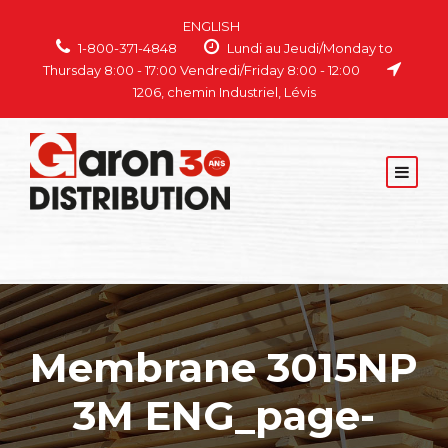
ENGLISH
1-800-371-4848
Lundi au Jeudi/Monday to
Thursday 8:00 - 17:00 Vendredi/Friday 8:00 - 12:00
1206, chemin Industriel, Lévis
Membrane 3015NP
3M ENG_page-