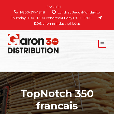
ENGLISH
1-800-371-4848
Lundi au Jeudi/Monday to
Thursday 8:00 - 17:00 Vendredi/Friday 8:00 - 12:00
1206, chemin Industriel, Lévis
TopNotch 350
francais