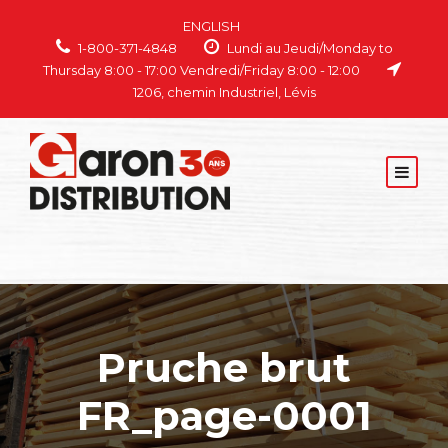
ENGLISH
1-800-371-4848
Lundi au Jeudi/Monday to
Thursday 8:00 - 17:00 Vendredi/Friday 8:00 - 12:00
1206, chemin Industriel, Lévis
Pruche brut
FR_page-0001