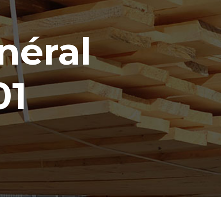
néral
01