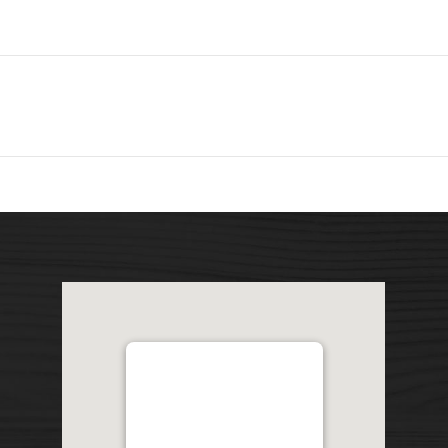
Distribution Garon 1206 Chemin
Industriel, Lévis, QC, Canada
G7A 1A9