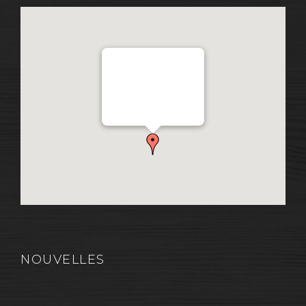
Distribution Garon 1206
Chemin Industriel, Lévis,
QC, Canada G7A 1A9
NOUVELLES