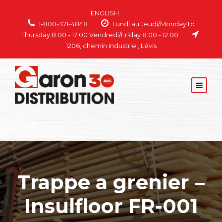
ENGLISH
1-800-371-4848
Lundi au Jeudi/Monday to
Thursday 8:00 - 17:00 Vendredi/Friday 8:00 - 12:00
1206, chemin Industriel, Lévis
Trappe a grenier –
Insulfloor FR-001