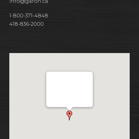
info@garon.ca
1-800-371-4848
418-836-2000
Distribution Garon 1206
Chemin Industriel, Lévis,
QC, Canada G7A 1A9