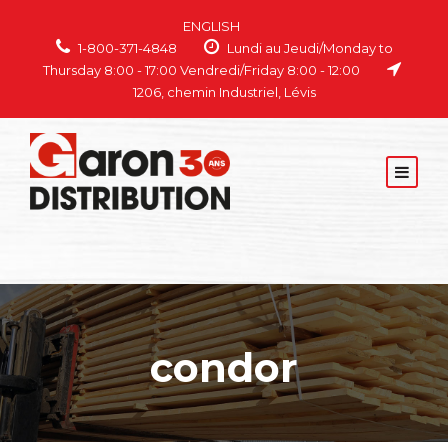
ENGLISH
1-800-371-4848
Lundi au Jeudi/Monday to
Thursday 8:00 - 17:00 Vendredi/Friday 8:00 - 12:00
1206, chemin Industriel, Lévis
condor