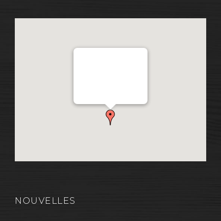
Distribution Garon 1206
Chemin Industriel, Lévis,
QC, Canada G7A 1A9
NOUVELLES