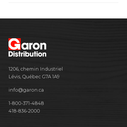
1206, chemin Industriel
Lévis, Québec G7A 1A9
info@garon.ca
1-800-371-4848
418-836-2000