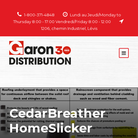
1-800-371-4848
Lundi au Jeudi/Monday to
Thursday 8:00 - 17:00 Vendredi/Friday 8:00 - 12:00
1206, chemin Industriel, Lévis
CedarBreather
HomeSlicker