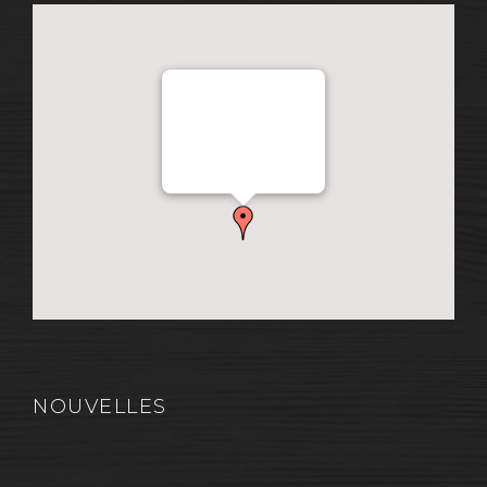
Distribution Garon 1206
Chemin Industriel, Lévis,
QC, Canada G7A 1A9
NOUVELLES