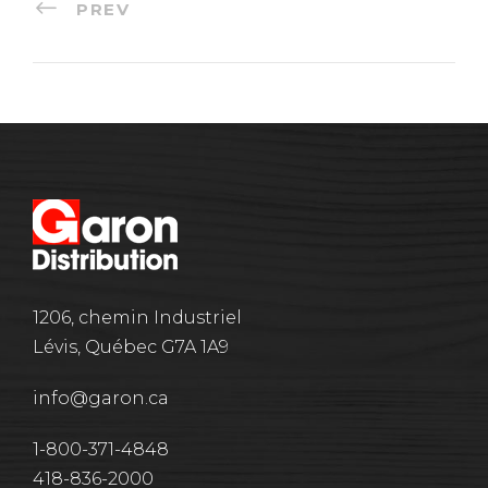
PREV
1206, chemin Industriel
Lévis, Québec G7A 1A9
info@garon.ca
1-800-371-4848
418-836-2000