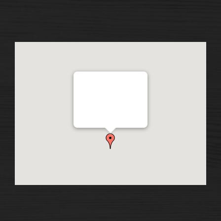
Distribution Garon 1206
Chemin Industriel, Lévis,
QC, Canada G7A 1A9