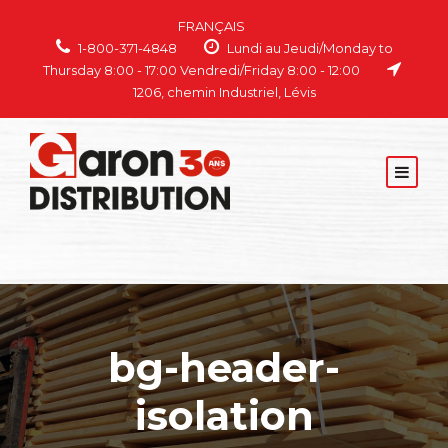
FRANÇAIS
1-800-371-4848
Lundi au Jeudi/Monday to
Thursday 8:00 - 17:00 Vendredi/Friday 8:00 - 12:00
1206, chemin Industriel, Lévis
bg-header-
isolation