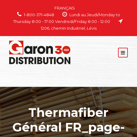
FRANÇAIS
1-800-371-4848
Lundi au Jeudi/Monday to
Thursday 8:00 - 17:00 Vendredi/Friday 8:00 - 12:00
1206, chemin Industriel, Lévis
Thermafiber
Général FR_page-